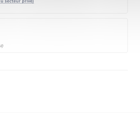
u secteur privé)
l)