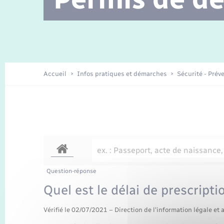
Location de 2 roues
Etat civil
Conseil municipal
Petite enfance
Travaux - Autorisation d’occupation
Enfants – Jeunes
de l’espace public
Recensement
La Communauté de communes
Accueil
Infos pratiques et démarches
Sécurité - Prév
Nouvel habitant
Sécurité - Prévention
Voirie et espace public
Question-réponse
Quel est le délai de prescripti
Vérifié le 02/07/2021 – Direction de l'information légale et 