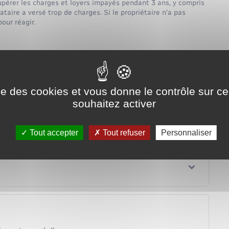
upérer les charges et loyers impayés pendant 3 ans, y compris
ataire a versé trop de charges. Si le propriétaire n'a pas
pour réagir.
ise des cookies et vous donne le contrôle sur 
souhaitez activer
Tout accepter
Tout refuser
Personnaliser