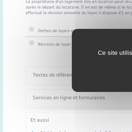
Le propriétaire d'un logement mis en location peut réc
après le départ du locataire. Il en est de même si le loc
effectué la révision annuelle du loyer, il dispose d'1 an 
Dettes de loyers et/ou de charges
Révision de loyer
Ce site util
Textes de référence
Services en ligne et formulaires
Et aussi