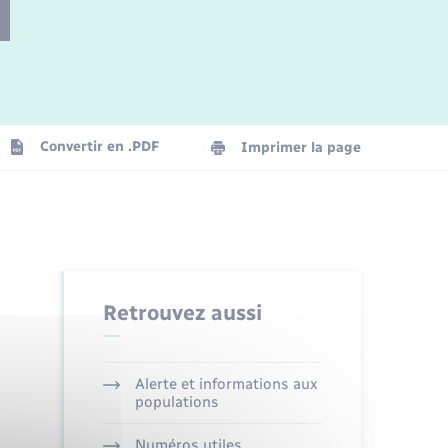
Parrainage civil
Plan interactif
Logement - Urbanisme
Convertir en .PDF
Imprimer la page
Organisation d’événement
Transports
Retrouvez aussi
Alerte et informations aux
populations
Numéros utiles