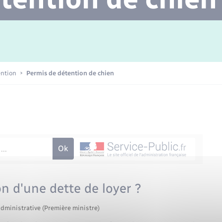
Transports scolaires
Mariage – PACS
Agenda
Etat-civil - Papiers -
Citoyenneté
Concessions funéraires
ention
Permis de détention de chien
Numérique
Seniors
on d'une dette de loyer ?
administrative (Première ministre)