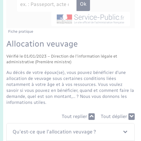
Enfants – Jeunes
Travaux - Autorisation d’occupation de l’espace
public
Transports scolaires
Mariage – PACS
Agenda
Etat-civil - Papiers - Citoyenneté
Parrainage civil
Plan interactif
Fiche pratique
Logement - Urbanisme
Allocation veuvage
Recensement
La Communauté de communes
Nouvel habitant
Vérifié le 01/01/2023 – Direction de l'information légale et
administrative (Première ministre)
Concessions funéraires
Numérique
Au décès de votre époux(se), vous pouvez bénéficier d'une
allocation de veuvage sous certaines conditions liées
notamment à votre âge et à vos ressources. Vous voulez
Organisation d’événement
savoir si vous pouvez en bénéficier, quand et comment faire la
demande, quel est son montant,… ? Nous vous donnons les
informations utiles.
Sécurité - Prévention
Tout replier
Tout déplier
Seniors
Qu'est-ce que l'allocation veuvage ?