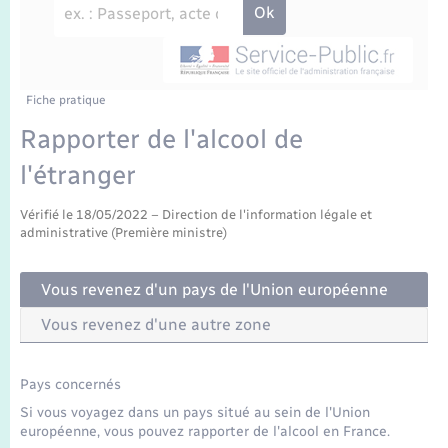
Enfants – Jeunes
Travaux - Autorisation d’occupation de l’espace
public
Transports scolaires
Mariage – PACS
Agenda
Etat-civil - Papiers - Citoyenneté
Parrainage civil
Plan interactif
Fiche pratique
Logement - Urbanisme
Rapporter de l'alcool de
Recensement
La Communauté de communes
l'étranger
Nouvel habitant
Concessions funéraires
Vérifié le 18/05/2022 – Direction de l'information légale et
Numérique
administrative (Première ministre)
Organisation d’événement
Vous revenez d'un pays de l'Union européenne
Vous revenez d'une autre zone
Sécurité - Prévention
Pays concernés
Seniors
Si vous voyagez dans un pays situé au sein de l'Union
européenne, vous pouvez rapporter de l'alcool en France.