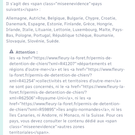
Transports
Il s'agit des <span class="miseenevidence">pays
suivants</span> :
Allemagne, Autriche, Belgique, Bulgarie, Chypre, Croatie,
Voirie et espace public
Danemark, Espagne, Estonie, Finlande, Grèce, Hongrie,
Irlande, Italie, Lituanie, Lettonie, Luxembourg, Malte, Pays-
Bas, Pologne, Portugal, République tchèque, Roumanie,
Slovaquie, Slovénie, Suède.
Attention :
les <a href="https://www.fleury-la-foret.fr/permis-de-
detention-de-chien/?xml=R41207">départements et
régions d'outre-mer</a> et les <a href="https://www.fleury-
la-foret.fr/permis-de-detention-de-chien/?
xml=R41254">collectivités et territoires d'outre-mer</a>
ne sont pas concernés, ni le <a href="https://www.fleury-la-
foret.fr/permis-de-detention-de-chien/?
xml=R62506">Royaume-Uni</a>, ni les <a
href="https://www.fleury-la-foret.fr/permis-de-detention-
de-chien/?xml=R59895">îles anglo-normandes</a>, ni les
îles Canaries, ni Andorre, ni Monaco, ni la Suisse. Pour ces
pays, vous devez consulter le contenu dédié aux <span
class="miseenevidence">autres zones
territoriales</span>.