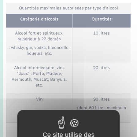
Quantités maximales autorisées par type d'alcool
Catégorie d'alcools
Quantités
Alcool fort et spiritueux,
10 litres
supérieur à 22 degrés
: whisky, gin, vodka, limoncello,
liqueurs, etc.
Alcool intermédiaire, vins
20 litres
"doux" : Porto, Madère,
Vermouth, Muscat, Banyuls,
etc.
Vin
90 litres
(dont 60 litres maximum
de vin pétillant)
Bière
110 litres
Ce site utilise des