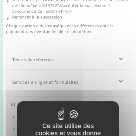
de-chien/?xml=R49752">Accepter la succession à
concurrence de l'actif net</a>
Renoncer à la succession
Chaque option a des conséquences différentes pour le
paiement des éventuelles dettes du défunt.
Textes de référence
Services en ligne et formulaires
Et aussi
Règlement d'une succession
Famille – Scolarité
Ce site utilise des
Héritage : ordre et droits des héritiers
cookies et vous donne
Famille – Scolarité