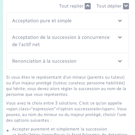
Transports
Tout replier
Tout déplier
Voirie et espace public
Acceptation pure et simple
Acceptation de la succession à concurrence
de l'actif net
Renonciation à la succession
Si vous êtes le représentant d'un mineur (parents ou tuteur)
ou d'un majeur protégé (tuteur, curateur, personne habilitée)
qui hérite, vous devez alors régler la succession au nom de la
personne que vous représentez.
Vous avez le choix entre 3 solutions. C'est ce qu'on appelle
<span class="expression">l'option successorale</span>. Vous
pouvez, au nom du mineur ou du majeur protégé, choisir l'une
des options suivantes :
Accepter purement et simplement la succession
<a href="https://www.fleury-la-foret.fr/permis-de-detention-