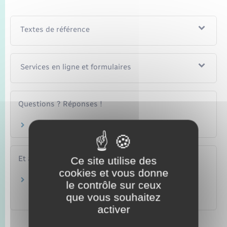
Textes de référence
Services en ligne et formulaires
Questions ? Réponses !
Exercice de l'autorité parentale
Et aussi
Ce site utilise des
cookies et vous donne
Reconnaissance d'un enfant (couple non
le contrôle sur ceux
marié) : démarche
que vous souhaitez
Famille – Scolarité
activer