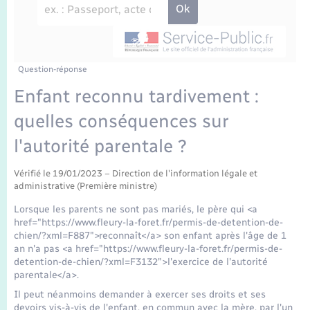
Enfants – Jeunes
Travaux - Autorisation d’occupation de l’espace
public
Transports scolaires
Mariage – PACS
Agenda
Etat-civil - Papiers - Citoyenneté
Parrainage civil
Plan interactif
Question-réponse
Logement - Urbanisme
Enfant reconnu tardivement :
Recensement
La Communauté de communes
quelles conséquences sur
Nouvel habitant
l'autorité parentale ?
Concessions funéraires
Numérique
Vérifié le 19/01/2023 – Direction de l'information légale et
administrative (Première ministre)
Organisation d’événement
Lorsque les parents ne sont pas mariés, le père qui <a
href="https://www.fleury-la-foret.fr/permis-de-detention-de-
Sécurité - Prévention
chien/?xml=F887">reconnaît</a> son enfant après l'âge de 1
an n'a pas <a href="https://www.fleury-la-foret.fr/permis-de-
detention-de-chien/?xml=F3132">l'exercice de l'autorité
Seniors
parentale</a>.
Il peut néanmoins demander à exercer ses droits et ses
devoirs vis-à-vis de l'enfant, en commun avec la mère, par l'un