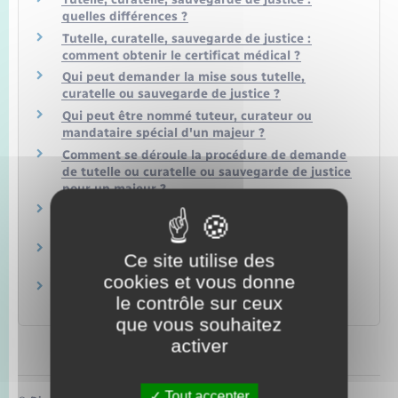
quelles différences ?
Tutelle, curatelle, sauvegarde de justice :
comment obtenir le certificat médical ?
Qui peut demander la mise sous tutelle,
curatelle ou sauvegarde de justice ?
Qui peut être nommé tuteur, curateur ou
mandataire spécial d'un majeur ?
Comment se déroule la procédure de demande
de tutelle ou curatelle ou sauvegarde de justice
pour un majeur ?
Comment établir l'inventaire des biens d'un
majeur protégé ?
Comment est vérifié le compte de gestion de
Ce site utilise des
curatelle ou de tutelle ?
cookies et vous donne
Santé d'une personne protégée : quelles sont
le contrôle sur ceux
les règles ?
que vous souhaitez
activer
Tout accepter