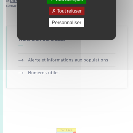
©
Direction de l’information légale et administrative
comarquage developpé par
baseo.io
Tout refuser
Personnaliser
Retrouvez aussi
Alerte et informations aux populations
Numéros utiles