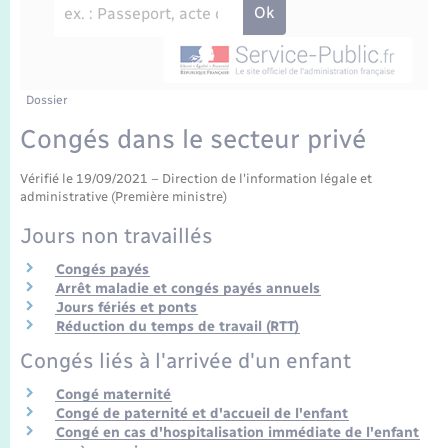
Enfants – Jeunes
Travaux - Autorisation d’occupation de l’espace
public
Transports scolaires
Mariage – PACS
Agenda
Etat-civil - Papiers - Citoyenneté
Parrainage civil
Plan interactif
Dossier
Logement - Urbanisme
Congés dans le secteur privé
Recensement
La Communauté de communes
Nouvel habitant
Vérifié le 19/09/2021 – Direction de l'information légale et
administrative (Première ministre)
Concessions funéraires
Numérique
Jours non travaillés
Congés payés
Organisation d’événement
Arrêt maladie et congés payés annuels
Jours fériés et ponts
Réduction du temps de travail (RTT)
Sécurité - Prévention
Congés liés à l'arrivée d'un enfant
Seniors
Congé maternité
Congé de paternité et d'accueil de l'enfant
Congé en cas d'hospitalisation immédiate de l'enfant