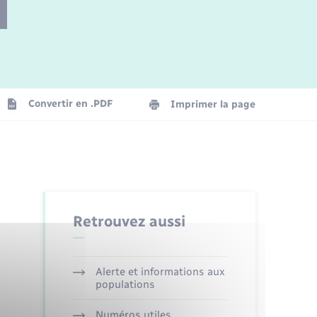
Parrainage civil
Plan interactif
Logement - Urbanisme
Convertir en .PDF
Imprimer la page
Organisation d’événement
Transports
Retrouvez aussi
Alerte et informations aux
populations
Numéros utiles