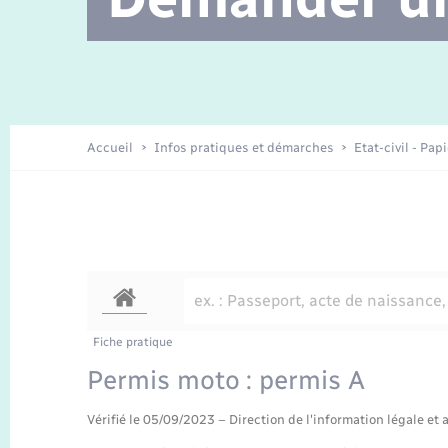
Location de 2 roues
Etat civil
Conseil municipal
Petite enfance
Travaux - Autorisation d’occupation
Enfants – Jeunes
de l’espace public
Recensement
La Communauté de communes
Accueil
Infos pratiques et démarches
Etat-civil - Pap
Nouvel habitant
Sécurité - Prévention
Voirie et espace public
Fiche pratique
Permis moto : permis A
Vérifié le 05/09/2023 – Direction de l'information légale et 