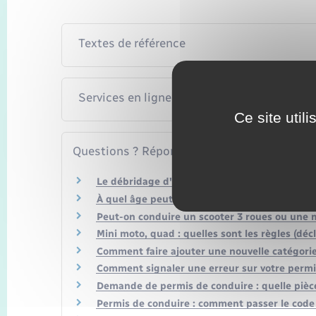
Textes de référence
Services en ligne et formulaires
Ce site util
Questions ? Réponses !
Le débridage d'une moto est-il autorisé ?
À quel âge peut-on conduire un scooter ou u
Peut-on conduire un scooter 3 roues ou une m
Mini moto, quad : quelles sont les règles (déc
Comment faire ajouter une nouvelle catégorie
Comment signaler une erreur sur votre permi
Demande de permis de conduire : quelle pièce
Permis de conduire : comment passer le cod