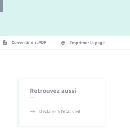
Parrainage civil
Plan interactif
Logement - Urbanisme
Convertir en .PDF
Imprimer la page
Organisation d’événement
Transports
Retrouvez aussi
Déclarer à l’état civil