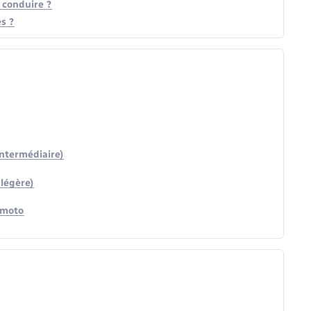
 conduire ?
s ?
ntermédiaire)
légère)
 moto