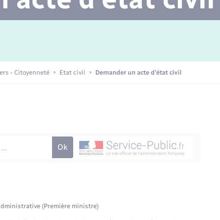
Transports scolaires
Mariage – PACS
Agenda
Etat-civil - Papiers -
Citoyenneté
Concessions funéraires
iers - Citoyenneté
Etat civil
Demander un acte d’état civil
Numérique
Seniors
administrative (Première ministre)