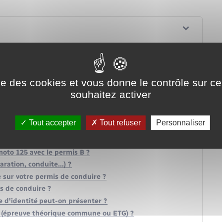
ise des cookies et vous donne le contrôle sur 
souhaitez activer
Tout accepter
Tout refuser
Personnaliser
ne moto ?
oto 125 avec le permis B ?
laration, conduite…) ?
 sur votre permis de conduire ?
s de conduire ?
 d'identité peut-on présenter ?
e (épreuve théorique commune ou ETG) ?