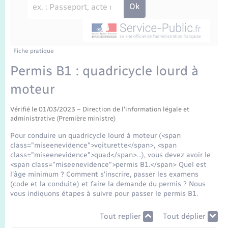
Enfants – Jeunes
Travaux - Autorisation d’occupation de l’espace
public
Transports scolaires
Mariage – PACS
Agenda
Etat-civil - Papiers - Citoyenneté
Parrainage civil
Plan interactif
Fiche pratique
Logement - Urbanisme
Permis B1 : quadricycle lourd à
Recensement
La Communauté de communes
moteur
Nouvel habitant
Concessions funéraires
Vérifié le 01/03/2023 – Direction de l'information légale et
Numérique
administrative (Première ministre)
Pour conduire un quadricycle lourd à moteur (<span
Organisation d’événement
class="miseenevidence">voiturette</span>, <span
class="miseenevidence">quad</span>…), vous devez avoir le
<span class="miseenevidence">permis B1.</span> Quel est
Sécurité - Prévention
l'âge minimum ? Comment s'inscrire, passer les examens
(code et la conduite) et faire la demande du permis ? Nous
vous indiquons étapes à suivre pour passer le permis B1.
Seniors
Tout replier
Tout déplier