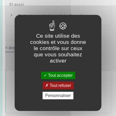
Et aussi
Perte du permis de conduire français
Transports – Mobilité
Ce site utilise des
cookies et vous donne
le contrôle sur ceux
©
Direction de l’information légale et administrative
comarquage developpé par
baseo.io
que vous souhaitez
activer
Tout accepter
Retrouvez aussi
Tout refuser
Personnaliser
Déclarer à l’état civil