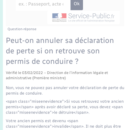
Enfants – Jeunes
Travaux - Autorisation d’occupation de l’espace
public
Transports scolaires
Mariage – PACS
Agenda
Etat-civil - Papiers - Citoyenneté
Parrainage civil
Plan interactif
Question-réponse
Logement - Urbanisme
Peut-on annuler sa déclaration
Recensement
La Communauté de communes
de perte si on retrouve son
Nouvel habitant
permis de conduire ?
Concessions funéraires
Numérique
Vérifié le 03/02/2022 – Direction de l'information légale et
administrative (Première ministre)
Organisation d’événement
Non, vous ne pouvez pas annuler votre déclaration de perte du
permis de conduire.
Sécurité - Prévention
<span class="miseenevidence">Si vous retrouvez votre ancien
permis</span> après avoir déclaré sa perte, vous devez <span
class="miseenevidence">le détruire</span>.
Seniors
Votre ancien permis est devenu <span
class="miseenevidence">invalide</span>. Il ne doit plus être