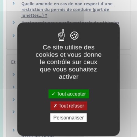
Quelle amende en cas de non respect d'une
restriction du permis de conduire (port de
lunettes…) ?
Quel permis pour quelle catégorie de véhicules
?
Solde du permis de conduire : comment
connaître son nombre de points ?
Ce site utilise des
cookies et vous donne
le contrôle sur ceux
Et aussi
que vous souhaitez
Permis de conduire
activer
Transports – Mobilité
Infractions routières
Transports – Mobilité
Tout accepter
Permis B : voiture ou camionnette
Tout refuser
Transports – Mobilité
Permis de conduire : apprentissage anticipé
Personnaliser
(AAC) à partir de 15 ans
Transports – Mobilité
Permis de conduire : conduite supervisée à
partir de 18 ans