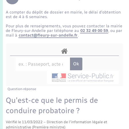
Enfants – Jeunes
Travaux - Autorisation d’occupation de l’espace
public
A compter du dépôt de dossier en mairie, le délai d’obtention
Transports scolaires
Mariage – PACS
Agenda
Etat-civil - Papiers - Citoyenneté
est de 4 à 6 semaines.
Pour plus de renseignements, vous pouvez contacter la mairie
Parrainage civil
Plan interactif
de Fleury-sur-Andelle par téléphone au
02 32 49 00 59
, ou par
Logement - Urbanisme
mail à
contact@fleury-sur-andelle.fr
.
Recensement
La Communauté de communes
Nouvel habitant
Concessions funéraires
Numérique
Organisation d’événement
Question-réponse
Sécurité - Prévention
Qu'est-ce que le permis de
conduire probatoire ?
Seniors
Vérifié le 11/03/2022 – Direction de l'information légale et
administrative (Première ministre)