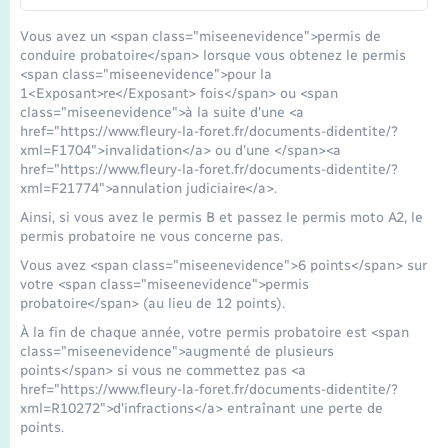
Vous avez un <span class="miseenevidence">permis de
conduire probatoire</span> lorsque vous obtenez le permis
<span class="miseenevidence">pour la
1<Exposant>re</Exposant> fois</span> ou <span
class="miseenevidence">à la suite d'une <a
href="https://www.fleury-la-foret.fr/documents-didentite/?
xml=F1704">invalidation</a> ou d'une </span><a
href="https://www.fleury-la-foret.fr/documents-didentite/?
xml=F21774">annulation judiciaire</a>.
Ainsi, si vous avez le permis B et passez le permis moto A2, le
permis probatoire ne vous concerne pas.
Vous avez <span class="miseenevidence">6 points</span> sur
votre <span class="miseenevidence">permis
probatoire</span> (au lieu de 12 points).
À la fin de chaque année, votre permis probatoire est <span
class="miseenevidence">augmenté de plusieurs
points</span> si vous ne commettez pas <a
href="https://www.fleury-la-foret.fr/documents-didentite/?
xml=R10272">d'infractions</a> entraînant une perte de
points.