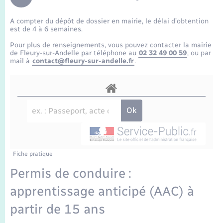
Enfants – Jeunes
Travaux - Autorisation d’occupation de l’espace
public
A compter du dépôt de dossier en mairie, le délai d’obtention
Transports scolaires
Mariage – PACS
Agenda
Etat-civil - Papiers - Citoyenneté
est de 4 à 6 semaines.
Pour plus de renseignements, vous pouvez contacter la mairie
Parrainage civil
Plan interactif
de Fleury-sur-Andelle par téléphone au
02 32 49 00 59
, ou par
Logement - Urbanisme
mail à
contact@fleury-sur-andelle.fr
.
Recensement
La Communauté de communes
Nouvel habitant
Concessions funéraires
Numérique
Organisation d’événement
Fiche pratique
Sécurité - Prévention
Permis de conduire :
apprentissage anticipé (AAC) à
Seniors
partir de 15 ans