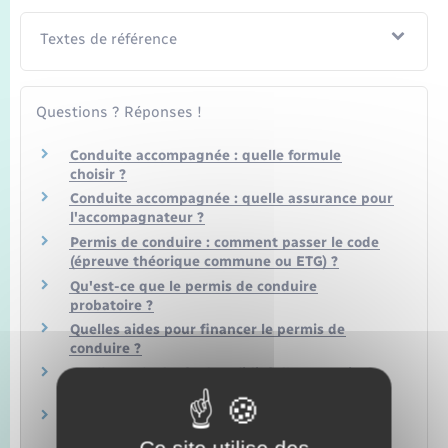
Textes de référence
Questions ? Réponses !
Conduite accompagnée : quelle formule
choisir ?
Conduite accompagnée : quelle assurance pour
l'accompagnateur ?
Permis de conduire : comment passer le code
(épreuve théorique commune ou ETG) ?
Qu'est-ce que le permis de conduire
probatoire ?
Quelles aides pour financer le permis de
conduire ?
Quelle est la durée de validité d'un permis de
conduire ?
Quelle amende en cas de non respect d'une
restriction du permis de conduire (port de
Ce site utilise des