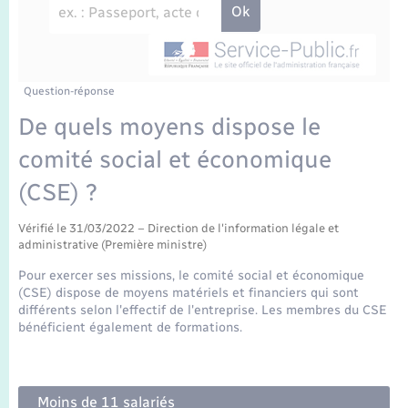
Enfants – Jeunes
Travaux - Autorisation d’occupation de l’espace
public
Transports scolaires
Mariage – PACS
Agenda
Etat-civil - Papiers - Citoyenneté
Parrainage civil
Plan interactif
Question-réponse
Logement - Urbanisme
De quels moyens dispose le
Recensement
La Communauté de communes
comité social et économique
Nouvel habitant
(CSE) ?
Concessions funéraires
Numérique
Vérifié le 31/03/2022 – Direction de l'information légale et
administrative (Première ministre)
Organisation d’événement
Pour exercer ses missions, le comité social et économique
(CSE) dispose de moyens matériels et financiers qui sont
Sécurité - Prévention
différents selon l'effectif de l'entreprise. Les membres du CSE
bénéficient également de formations.
Seniors
Moins de 11 salariés