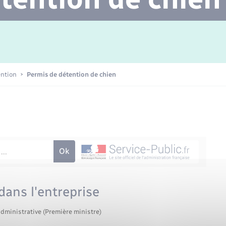
Transports scolaires
Mariage – PACS
Agenda
Etat-civil - Papiers -
Citoyenneté
Concessions funéraires
ention
Permis de détention de chien
Numérique
Seniors
ans l'entreprise
administrative (Première ministre)