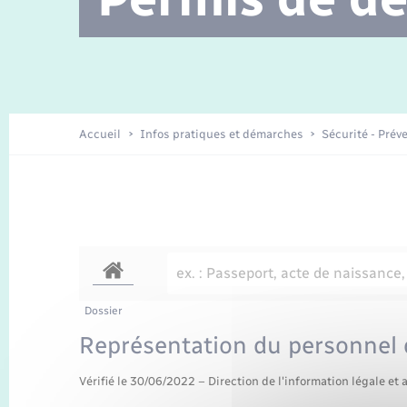
Location de 2 roues
Etat civil
Conseil municipal
Petite enfance
Travaux - Autorisation d’occupation
Enfants – Jeunes
de l’espace public
Recensement
La Communauté de communes
Accueil
Infos pratiques et démarches
Sécurité - Prév
Nouvel habitant
Sécurité - Prévention
Voirie et espace public
Dossier
Représentation du personnel d
Vérifié le 30/06/2022 – Direction de l'information légale et 