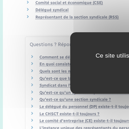
Comité social et économique (CSE)
Délégué syndical
Représentant de la section syndicale (RSS)
Questions ? Réponses !
Ce site util
Comment se déroulent les réunions du CSE ?
En quoi consiste le droit d'alerte du CSE ?
Quels sont les moyens d'action du CSE ?
Qu'est-ce que la commission santé, sécurité e
Syndicat dans l'entreprise : quelles sont les r
Qu'est-ce qu'un syndicat représentatif dans l
Qu'est-ce qu'une section syndicale ?
Le délégué du personnel (DP) existe-t-il toujo
Le CHSCT existe-t-il toujours ?
Le comité d'entreprise (CE) existe-t-il toujour
L'instance unique des représentants du person