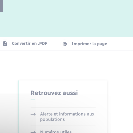
Parrainage civil
Plan interactif
Logement - Urbanisme
Convertir en .PDF
Imprimer la page
Organisation d’événement
Transports
Retrouvez aussi
Alerte et informations aux
populations
Numéros utiles