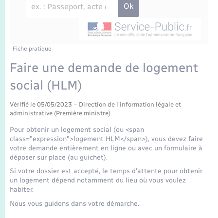
Enfants – Jeunes
Travaux - Autorisation d’occupation de l’espace
public
Transports scolaires
Mariage – PACS
Agenda
Etat-civil - Papiers - Citoyenneté
Parrainage civil
Plan interactif
Fiche pratique
Logement - Urbanisme
Faire une demande de logement
Recensement
La Communauté de communes
social (HLM)
Nouvel habitant
Concessions funéraires
Vérifié le 05/05/2023 – Direction de l'information légale et
Numérique
administrative (Première ministre)
Pour obtenir un logement social (ou <span
Organisation d’événement
class="expression">logement HLM</span>), vous devez faire
votre demande entièrement en ligne ou avec un formulaire à
déposer sur place (au guichet).
Sécurité - Prévention
Si votre dossier est accepté, le temps d'attente pour obtenir
un logement dépend notamment du lieu où vous voulez
habiter.
Seniors
Nous vous guidons dans votre démarche.