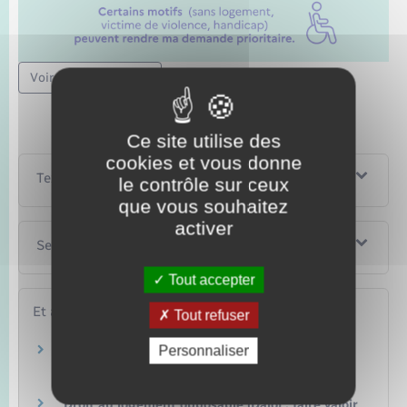
Voir la version texte
Ce site utilise des
cookies et vous donne
Textes de référence
le contrôle sur ceux
que vous souhaitez
activer
Services en ligne et formulaires
Tout accepter
Et aussi
Tout refuser
Personnaliser
Renouvellement d'une demande de logement
social
Logement
Droit au logement opposable (Dalo) : faire valoir