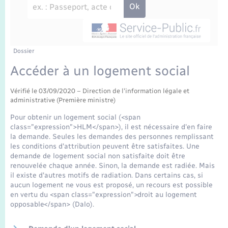
Enfants – Jeunes
Travaux - Autorisation d’occupation de l’espace
public
Transports scolaires
Mariage – PACS
Agenda
Etat-civil - Papiers - Citoyenneté
Parrainage civil
Plan interactif
Dossier
Logement - Urbanisme
Accéder à un logement social
Recensement
La Communauté de communes
Nouvel habitant
Vérifié le 03/09/2020 – Direction de l'information légale et
administrative (Première ministre)
Concessions funéraires
Numérique
Pour obtenir un logement social (<span
class="expression">HLM</span>), il est nécessaire d'en faire
la demande. Seules les demandes des personnes remplissant
Organisation d’événement
les conditions d'attribution peuvent être satisfaites. Une
demande de logement social non satisfaite doit être
renouvelée chaque année. Sinon, la demande est radiée. Mais
Sécurité - Prévention
il existe d'autres motifs de radiation. Dans certains cas, si
aucun logement ne vous est proposé, un recours est possible
en vertu du <span class="expression">droit au logement
Seniors
opposable</span> (Dalo).