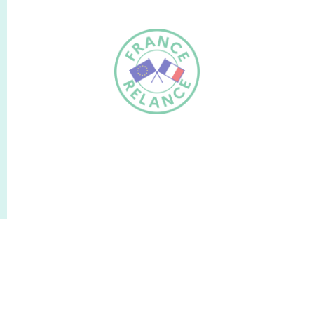
FR
EN
Traduction du
DE
site automatisée