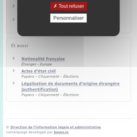
Tout refuser
Peut-on avoir plusieurs nationalités en
France ?
Personnaliser
Carte d'identité / Passeport : comment prouver
sa nationalité française ?
Et aussi
Nationalité française
Étranger – Europe
Actes d'état civil
Papiers – Citoyenneté – Élections
Légalisation de documents d'origine étrangère
(authentification)
Papiers – Citoyenneté – Élections
©
Direction de l’information légale et administrative
comarquage developpé par
baseo.io