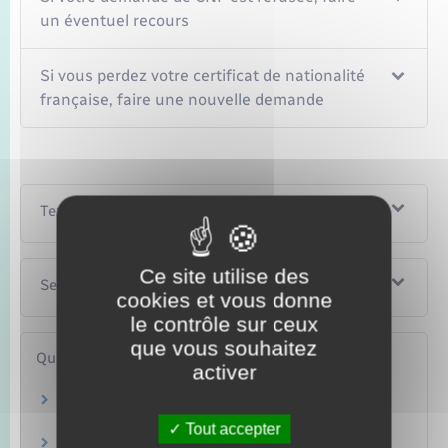
un éventuel recours
Si vous perdez votre certificat de nationalité
française, faire une nouvelle demande
Textes de référence
Ce site utilise des
Services en ligne et formulaires
cookies et vous donne
le contrôle sur ceux
que vous souhaitez
Questions ? Réponses !
activer
Traduction d'un document : comment trouver
un traducteur agréé ?
Tout accepter
Dans quels cas un enfant est-il Français ?