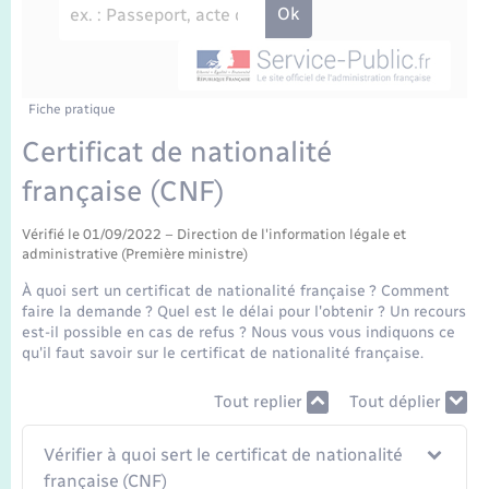
Enfants – Jeunes
Travaux - Autorisation d’occupation de l’espace
public
Transports scolaires
Mariage – PACS
Agenda
Etat-civil - Papiers - Citoyenneté
Parrainage civil
Plan interactif
Fiche pratique
Logement - Urbanisme
Certificat de nationalité
Recensement
La Communauté de communes
française (CNF)
Nouvel habitant
Concessions funéraires
Vérifié le 01/09/2022 – Direction de l'information légale et
Numérique
administrative (Première ministre)
À quoi sert un certificat de nationalité française ? Comment
Organisation d’événement
faire la demande ? Quel est le délai pour l'obtenir ? Un recours
est-il possible en cas de refus ? Nous vous vous indiquons ce
qu'il faut savoir sur le certificat de nationalité française.
Sécurité - Prévention
Tout replier
Tout déplier
Seniors
Vérifier à quoi sert le certificat de nationalité
française (CNF)