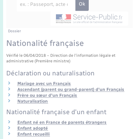
Enfants – Jeunes
Travaux - Autorisation d’occupation de l’espace
public
Transports scolaires
Mariage – PACS
Agenda
Etat-civil - Papiers - Citoyenneté
Parrainage civil
Plan interactif
Dossier
Logement - Urbanisme
Nationalité française
Recensement
La Communauté de communes
Nouvel habitant
Vérifié le 06/04/2018 – Direction de l'information légale et
administrative (Première ministre)
Concessions funéraires
Numérique
Déclaration ou naturalisation
Mariage avec un Français
Organisation d’événement
Ascendant (parent ou grand-parent) d'un Français
Frère ou sœur d'un Français
Naturalisation
Sécurité - Prévention
Nationalité française d'un enfant
Seniors
Enfant né en France de parents étrangers
Enfant adopté
Enfant recueilli