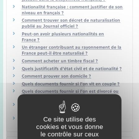
Nationalité française : comment justifier de son
niveau en français ?
Comment trouver son décret de naturalisation
publié au Journal officiel ?
Peut-on avoir plusieurs nationalités en
France ?
Un étranger contribuant au rayonnement de la
France peut-il être naturalisé ?
Comment acheter un timbre fiscal ?
Quels justificatifs d'état civil et de nationalité ?
Comment prouver son domicile ?
Quels documents fournir si l'on vit en couple ?
Quels documents fournir si l'on est divorcé ou
veuf ?
Quels documents fournir pour justifier des
ressources et des impôts ?
Ce site utilise des
Quels justificatifs fournir pour les enfants
mineurs ?
cookies et vous donne
le contrôle sur ceux