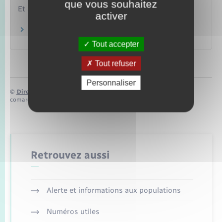
que vous souhaitez
Et aussi
activer
Certificat de nationalité française (CNF)
Papiers – Citoyenneté – Élections
Tout accepter
Tout refuser
Personnaliser
©
Direction de l’information légale et administrative
comarquage developpé par
baseo.io
Retrouvez aussi
Alerte et informations aux populations
Numéros utiles