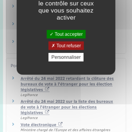
le contrôle sur ceux
Inscription consulaire au registre des Français
que vous souhaitez
établis hors de France
activer
Étranger – Europe
Élections : papiers d'identité à présenter pour
voter
Tout accepter
Papiers – Citoyenneté – Élections
Vote par procuration
Tout refuser
Papiers – Citoyenneté – Élections
Personnaliser
Pour en savoir plus
Arrêté du 24 mai 2022 retardant la clôture des
bureaux de vote à l'étranger pour les élection
législatives
Legifrance
Arrêté du 24 mai 2022 sur la liste des bureaux
de vote à l'étranger pour les élections
législatives
Legifrance
Vote électronique
Ministère chargé de l'Europe et des affaires étrangères