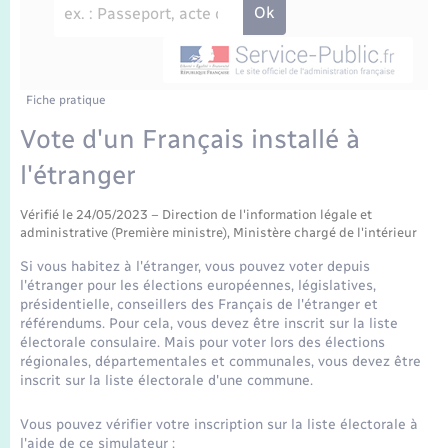
Enfants – Jeunes
Travaux - Autorisation d’occupation de l’espace
public
Transports scolaires
Mariage – PACS
Agenda
Etat-civil - Papiers - Citoyenneté
Parrainage civil
Plan interactif
Fiche pratique
Logement - Urbanisme
Vote d'un Français installé à
Recensement
La Communauté de communes
l'étranger
Nouvel habitant
Concessions funéraires
Vérifié le 24/05/2023 – Direction de l'information légale et
Numérique
administrative (Première ministre), Ministère chargé de l'intérieur
Si vous habitez à l'étranger, vous pouvez voter depuis
Organisation d’événement
l'étranger pour les élections européennes, législatives,
présidentielle, conseillers des Français de l'étranger et
référendums. Pour cela, vous devez être inscrit sur la liste
Sécurité - Prévention
électorale consulaire. Mais pour voter lors des élections
régionales, départementales et communales, vous devez être
inscrit sur la liste électorale d'une commune.
Seniors
Vous pouvez vérifier votre inscription sur la liste électorale à
l'aide de ce simulateur :