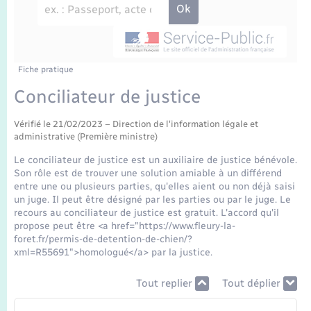
Enfants – Jeunes
Travaux - Autorisation d’occupation de l’espace
public
Transports scolaires
Mariage – PACS
Agenda
Etat-civil - Papiers - Citoyenneté
Parrainage civil
Plan interactif
Fiche pratique
Logement - Urbanisme
Conciliateur de justice
Recensement
La Communauté de communes
Nouvel habitant
Vérifié le 21/02/2023 – Direction de l'information légale et
administrative (Première ministre)
Concessions funéraires
Numérique
Le conciliateur de justice est un auxiliaire de justice bénévole.
Son rôle est de trouver une solution amiable à un différend
entre une ou plusieurs parties, qu'elles aient ou non déjà saisi
Organisation d’événement
un juge. Il peut être désigné par les parties ou par le juge. Le
recours au conciliateur de justice est gratuit. L'accord qu'il
propose peut être <a href="https://www.fleury-la-
Sécurité - Prévention
foret.fr/permis-de-detention-de-chien/?
xml=R55691">homologué</a> par la justice.
Seniors
Tout replier
Tout déplier