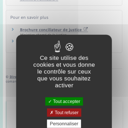
Pour en savoir plus
Brochure conciliateur de justice
Ministère chargé de la justice
Guide de la conciliation de justice
Ministère chargé de la justice
Ce site utilise des
cookies et vous donne
le contrôle sur ceux
©
Direction de l’information légale et administrative
que vous souhaitez
comarquage developpé par
baseo.io
activer
Tout accepter
Retrouvez aussi
Tout refuser
Personnaliser