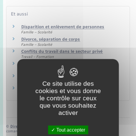
Et aussi
Disparition et enlèvement de personnes
Famille – Scolarité
Divorce, séparation de corps
Famille – Scolarité
Conflits du travail dans le secteur privé
Travail – Formation
Conflits du travail dans la fonction publique
Travail – Formation
Agir en justice contre l'administration
Papiers – Citoyenneté – Élections
Ce site utilise des
Litiges avec la Sécurité sociale
cookies et vous donne
Social – Santé
le contrôle sur ceux
que vous souhaitez
activer
©
Direction de l’information légale et administrative
Tout accepter
comarquage developpé par
baseo.io