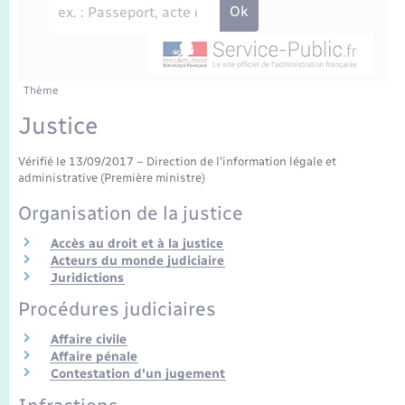
Enfants – Jeunes
Travaux - Autorisation d’occupation de l’espace
public
Transports scolaires
Mariage – PACS
Agenda
Etat-civil - Papiers - Citoyenneté
Parrainage civil
Plan interactif
Thème
Logement - Urbanisme
Justice
Recensement
La Communauté de communes
Nouvel habitant
Vérifié le 13/09/2017 – Direction de l'information légale et
administrative (Première ministre)
Concessions funéraires
Numérique
Organisation de la justice
Accès au droit et à la justice
Organisation d’événement
Acteurs du monde judiciaire
Juridictions
Sécurité - Prévention
Procédures judiciaires
Affaire civile
Seniors
Affaire pénale
Contestation d'un jugement