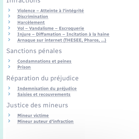
Infractions
Transports
Violence – Atteinte à l'intégrité
Discrimination
Voirie et espace public
Harcèlement
Vol – Vandalisme – Escroquerie
Injure – Diffamation – Incitation à la haine
Arnaque sur internet (THESEE, Pharos, …)
Sanctions pénales
Condamnations et peines
Prison
Réparation du préjudice
Indemnisation du préjudice
Saisies et recouvrements
Justice des mineurs
Mineur victime
Mineur auteur d'infraction