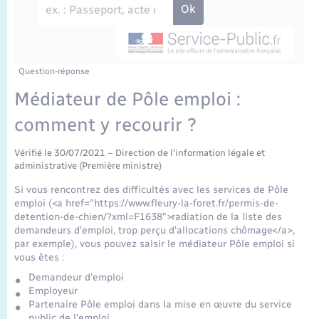
Enfants – Jeunes
Travaux - Autorisation d’occupation de l’espace
public
Transports scolaires
Mariage – PACS
Agenda
Etat-civil - Papiers - Citoyenneté
Parrainage civil
Plan interactif
Question-réponse
Logement - Urbanisme
Médiateur de Pôle emploi :
Recensement
La Communauté de communes
comment y recourir ?
Nouvel habitant
Concessions funéraires
Vérifié le 30/07/2021 – Direction de l'information légale et
Numérique
administrative (Première ministre)
Si vous rencontrez des difficultés avec les services de Pôle
Organisation d’événement
emploi (<a href="https://www.fleury-la-foret.fr/permis-de-
detention-de-chien/?xml=F1638">radiation de la liste des
demandeurs d'emploi, trop perçu d'allocations chômage</a>,
Sécurité - Prévention
par exemple), vous pouvez saisir le médiateur Pôle emploi si
vous êtes :
Demandeur d'emploi
Seniors
Employeur
Partenaire Pôle emploi dans la mise en œuvre du service
public de l'emploi