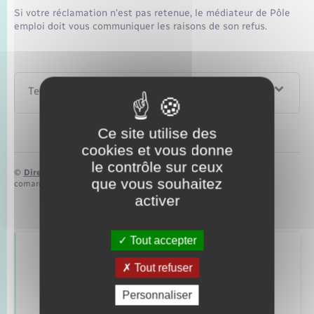
Si votre réclamation n'est pas retenue, le médiateur de Pôle
emploi doit vous communiquer les raisons de son refus.
Textes de référence
Ce site utilise des
cookies et vous donne
le contrôle sur ceux
©
Direction de l’information légale et administrative
que vous souhaitez
comarquage developpé par
baseo.io
activer
Tout accepter
Retrouvez aussi
Tout refuser
Personnaliser
Alerte et informations aux populations