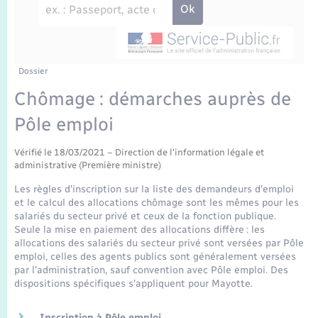
Enfants – Jeunes
Travaux - Autorisation d’occupation de l’espace
public
Transports scolaires
Mariage – PACS
Agenda
Etat-civil - Papiers - Citoyenneté
Parrainage civil
Plan interactif
Dossier
Logement - Urbanisme
Chômage : démarches auprès de
Recensement
La Communauté de communes
Pôle emploi
Nouvel habitant
Concessions funéraires
Vérifié le 18/03/2021 – Direction de l'information légale et
Numérique
administrative (Première ministre)
Les règles d'inscription sur la liste des demandeurs d'emploi
Organisation d’événement
et le calcul des allocations chômage sont les mêmes pour les
salariés du secteur privé et ceux de la fonction publique.
Seule la mise en paiement des allocations diffère : les
Sécurité - Prévention
allocations des salariés du secteur privé sont versées par Pôle
emploi, celles des agents publics sont généralement versées
par l'administration, sauf convention avec Pôle emploi. Des
Seniors
dispositions spécifiques s'appliquent pour Mayotte.
Inscription à Pôle emploi