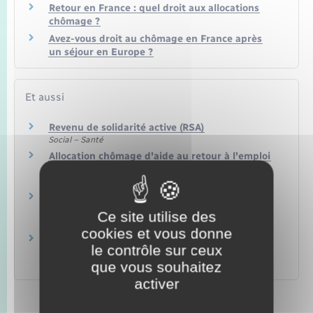
Retour en France : quel droit aux allocations
chômage ?
Avez-vous droit au chômage en France après
un séjour en Europe ?
Et aussi
Revenu de solidarité active (RSA)
Social – Santé
Allocation chômage d'aide au retour à l'emploi
(ARE)
Social – Santé
Allocation de solidarité spécifique (ASS) et
aides à la reprise d'activité
Ce site utilise des
Social – Santé
cookies et vous donne
Rupture du contrat de travail dans le secteur
le contrôle sur ceux
privé
que vous souhaitez
Travail – Formation
activer