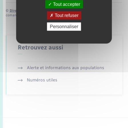
Tout accepter
©
Direction de l’information légale et administrative
Tout refuser
comarquage developpé par
baseo.io
Personnaliser
Retrouvez aussi
Alerte et informations aux populations
Numéros utiles