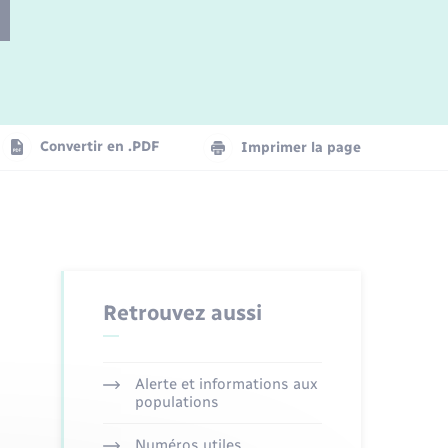
Parrainage civil
Plan interactif
Logement - Urbanisme
Convertir en .PDF
Imprimer la page
Organisation d’événement
Transports
Retrouvez aussi
Alerte et informations aux
populations
Numéros utiles