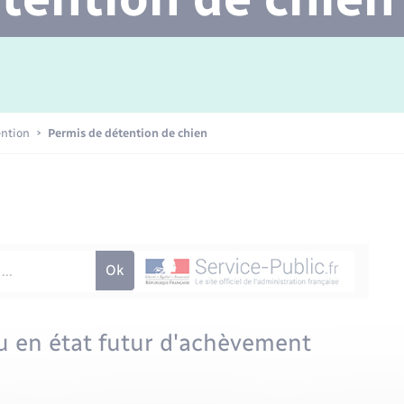
Transports scolaires
Mariage – PACS
Agenda
Etat-civil - Papiers -
Citoyenneté
Concessions funéraires
ention
Permis de détention de chien
Numérique
Seniors
u en état futur d'achèvement