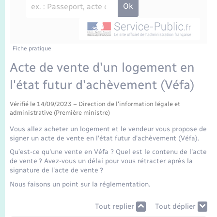
Enfants – Jeunes
Travaux - Autorisation d’occupation de l’espace
public
Transports scolaires
Mariage – PACS
Agenda
Etat-civil - Papiers - Citoyenneté
Parrainage civil
Plan interactif
Fiche pratique
Logement - Urbanisme
Acte de vente d'un logement en
Recensement
La Communauté de communes
l'état futur d'achèvement (Véfa)
Nouvel habitant
Concessions funéraires
Vérifié le 14/09/2023 – Direction de l'information légale et
Numérique
administrative (Première ministre)
Vous allez acheter un logement et le vendeur vous propose de
Organisation d’événement
signer un acte de vente en l'état futur d’achèvement (Véfa).
Qu’est-ce qu'une vente en Véfa ? Quel est le contenu de l'acte
de vente ? Avez-vous un délai pour vous rétracter après la
Sécurité - Prévention
signature de l'acte de vente ?
Nous faisons un point sur la réglementation.
Seniors
Tout replier
Tout déplier