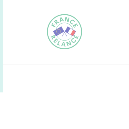
FR
EN
Traduction du
DE
site automatisée