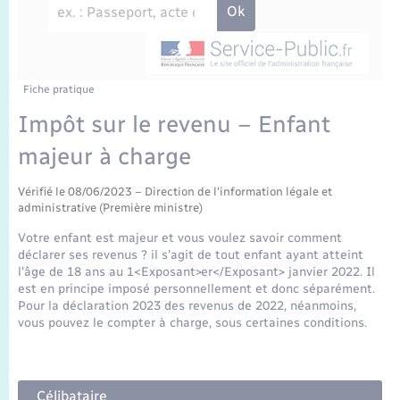
Enfants – Jeunes
Travaux - Autorisation d’occupation de l’espace
public
Transports scolaires
Mariage – PACS
Agenda
Etat-civil - Papiers - Citoyenneté
Parrainage civil
Plan interactif
Fiche pratique
Logement - Urbanisme
Impôt sur le revenu – Enfant
Recensement
La Communauté de communes
majeur à charge
Nouvel habitant
Concessions funéraires
Vérifié le 08/06/2023 – Direction de l'information légale et
Numérique
administrative (Première ministre)
Votre enfant est majeur et vous voulez savoir comment
Organisation d’événement
déclarer ses revenus ? il s'agit de tout enfant ayant atteint
l'âge de 18 ans au 1<Exposant>er</Exposant> janvier 2022. Il
est en principe imposé personnellement et donc séparément.
Sécurité - Prévention
Pour la déclaration 2023 des revenus de 2022, néanmoins,
vous pouvez le compter à charge, sous certaines conditions.
Seniors
Célibataire