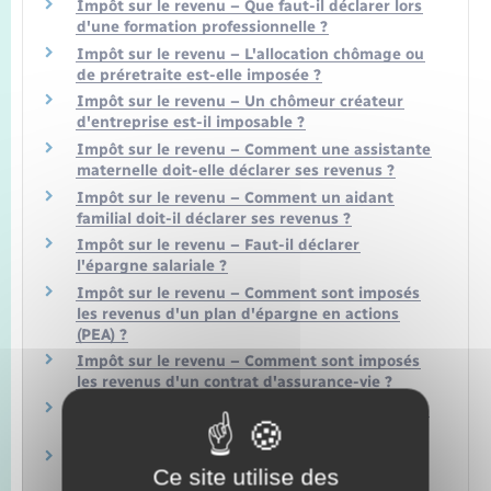
Impôt sur le revenu – Que faut-il déclarer lors
d'une formation professionnelle ?
Impôt sur le revenu – L'allocation chômage ou
de préretraite est-elle imposée ?
Impôt sur le revenu – Un chômeur créateur
d'entreprise est-il imposable ?
Impôt sur le revenu – Comment une assistante
maternelle doit-elle déclarer ses revenus ?
Impôt sur le revenu – Comment un aidant
familial doit-il déclarer ses revenus ?
Impôt sur le revenu – Faut-il déclarer
l'épargne salariale ?
Impôt sur le revenu – Comment sont imposés
les revenus d'un plan d'épargne en actions
(PEA) ?
Impôt sur le revenu – Comment sont imposés
les revenus d'un contrat d'assurance-vie ?
Impôt sur le revenu – Faut-il déclarer les aides
sociales et les aides versées par l'employeur ?
Impôt sur le revenu – Faut-il déclarer les
Ce site utilise des
revenus d'une activité accessoire ?