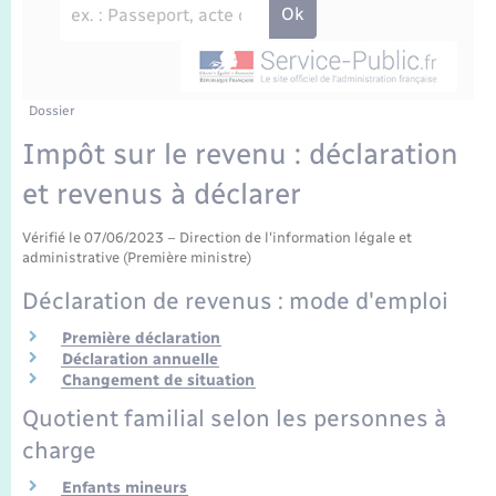
Enfants – Jeunes
Travaux - Autorisation d’occupation de l’espace
public
Transports scolaires
Mariage – PACS
Agenda
Etat-civil - Papiers - Citoyenneté
Parrainage civil
Plan interactif
Dossier
Logement - Urbanisme
Impôt sur le revenu : déclaration
Recensement
La Communauté de communes
et revenus à déclarer
Nouvel habitant
Concessions funéraires
Vérifié le 07/06/2023 – Direction de l'information légale et
Numérique
administrative (Première ministre)
Déclaration de revenus : mode d'emploi
Organisation d’événement
Première déclaration
Déclaration annuelle
Sécurité - Prévention
Changement de situation
Quotient familial selon les personnes à
Seniors
charge
Enfants mineurs