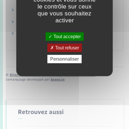
Loisirs – Sports – Culture
le contrôle sur ceux
Arme de catégorie B (soumise à autorisation)
que vous souhaitez
Loisirs – Sports – Culture
activer
Arme de catégorie C (soumise à déclaration)
Loisirs – Sports – Culture
Arme de catégorie D (acquisition et détention
Tout accepter
libres)
Loisirs – Sports – Culture
Tout refuser
Personnaliser
©
Direction de l’information légale et administrative
comarquage developpé par
baseo.io
Retrouvez aussi