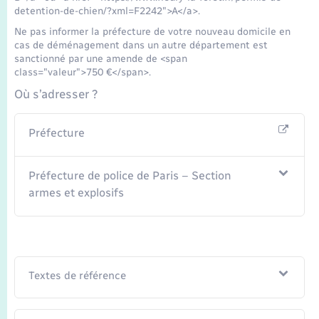
Transports
detention-de-chien/?xml=F2242">A</a>.
Ne pas informer la préfecture de votre nouveau domicile en
Voirie et espace public
cas de déménagement dans un autre département est
sanctionné par une amende de <span
class="valeur">750 €</span>.
Où s’adresser ?
Préfecture
Préfecture de police de Paris – Section
armes et explosifs
Textes de référence