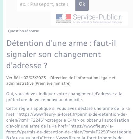
Enfants – Jeunes
Travaux - Autorisation d’occupation de l’espace
public
Transports scolaires
Mariage – PACS
Agenda
Etat-civil - Papiers - Citoyenneté
Parrainage civil
Plan interactif
Question-réponse
Logement - Urbanisme
Détention d'une arme : faut-il
Recensement
La Communauté de communes
signaler son changement
Nouvel habitant
d'adresse ?
Concessions funéraires
Numérique
Vérifié le 03/03/2023 – Direction de l'information légale et
administrative (Première ministre)
Organisation d’événement
Oui, vous devez indiquer votre changement d'adresse à la
préfecture de votre nouveau domicile.
Sécurité - Prévention
Cette règle s'applique si vous avez déclaré une arme de la <a
href="https://www.fleury-la-foret.fr/permis-de-detention-de-
chien/?xml=F2246">catégorie C</a> ou obtenu l'autorisation
Seniors
d'avoir une arme de la <a href="https://www.fleury-la-
foret.fr/permis-de-detention-de-chien/?xml=F2250">catégorie
B</a> ou <a href="https://www.fleury-la-foret.fr/permis-de-