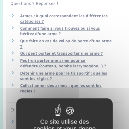
Questions ? Réponses !
Armes : à quoi correspondent les différentes
catégories ?
Comment faire si vous trouvez ou si vous
héritez d'une arme ?
Que faire en cas de vol ou de perte d'une arme
?
Qui peut porter et transporter une arme ?
Peut-on porter une arme pour se
défendre (couteau, bombe lacrymogène…) ?
Détenir une arme pour le tir sportif : quelles
sont les règles ?
Collectionner des armes : quelles sont les
règles ?
Et aussi
Ce site utilise des
Arme à feu et matériel de guerre de catégorie
cookies et vous donne
A