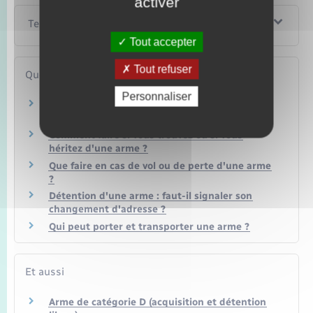
activer
Textes de référence
Tout accepter
Tout refuser
Questions ? Réponses !
Personnaliser
Armes : à quoi correspondent les différentes
catégories ?
Comment faire si vous trouvez ou si vous
héritez d'une arme ?
Que faire en cas de vol ou de perte d'une arme
?
Détention d'une arme : faut-il signaler son
changement d'adresse ?
Qui peut porter et transporter une arme ?
Et aussi
Arme de catégorie D (acquisition et détention