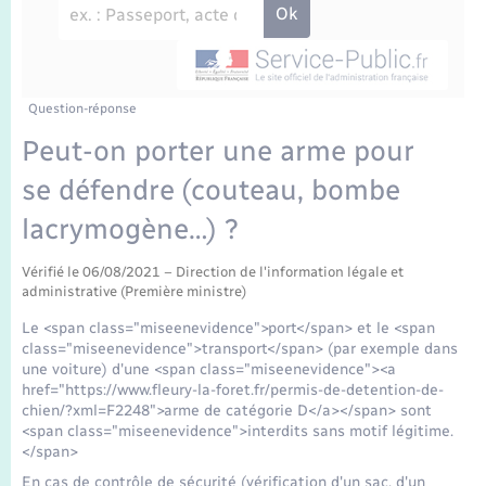
Enfants – Jeunes
Travaux - Autorisation d’occupation de l’espace
public
Transports scolaires
Mariage – PACS
Agenda
Etat-civil - Papiers - Citoyenneté
Parrainage civil
Plan interactif
Question-réponse
Logement - Urbanisme
Peut-on porter une arme pour
Recensement
La Communauté de communes
se défendre (couteau, bombe
Nouvel habitant
lacrymogène…) ?
Concessions funéraires
Numérique
Vérifié le 06/08/2021 – Direction de l'information légale et
administrative (Première ministre)
Organisation d’événement
Le <span class="miseenevidence">port</span> et le <span
class="miseenevidence">transport</span> (par exemple dans
Sécurité - Prévention
une voiture) d'une <span class="miseenevidence"><a
href="https://www.fleury-la-foret.fr/permis-de-detention-de-
chien/?xml=F2248">arme de catégorie D</a></span> sont
Seniors
<span class="miseenevidence">interdits sans motif légitime.
</span>
En cas de contrôle de sécurité (vérification d'un sac, d'un