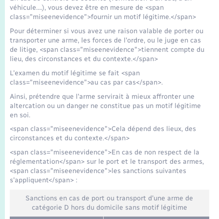
Transports
véhicule….), vous devez être en mesure de <span
class="miseenevidence">fournir un motif légitime.</span>
Voirie et espace public
Pour déterminer si vous avez une raison valable de porter ou
transporter une arme, les forces de l'ordre, ou le juge en cas
de litige, <span class="miseenevidence">tiennent compte du
lieu, des circonstances et du contexte.</span>
L'examen du motif légitime se fait <span
class="miseenevidence">au cas par cas</span>.
Ainsi, prétendre que l'arme servirait à mieux affronter une
altercation ou un danger ne constitue pas un motif légitime
en soi.
<span class="miseenevidence">Cela dépend des lieux, des
circonstances et du contexte.</span>
<span class="miseenevidence">En cas de non respect de la
réglementation</span> sur le port et le transport des armes,
<span class="miseenevidence">les sanctions suivantes
s'appliquent</span> :
Sanctions en cas de port ou transport d'une arme de
catégorie D hors du domicile sans motif légitime