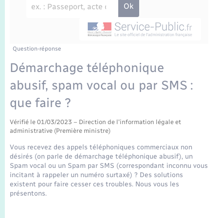
Enfants – Jeunes
Travaux - Autorisation d’occupation de l’espace
public
Transports scolaires
Mariage – PACS
Agenda
Etat-civil - Papiers - Citoyenneté
Parrainage civil
Plan interactif
Question-réponse
Logement - Urbanisme
Démarchage téléphonique
Recensement
La Communauté de communes
abusif, spam vocal ou par SMS :
Nouvel habitant
que faire ?
Concessions funéraires
Numérique
Vérifié le 01/03/2023 – Direction de l'information légale et
administrative (Première ministre)
Organisation d’événement
Vous recevez des appels téléphoniques commerciaux non
désirés (on parle de démarchage téléphonique abusif), un
Sécurité - Prévention
Spam vocal ou un Spam par SMS (correspondant inconnu vous
incitant à rappeler un numéro surtaxé) ? Des solutions
existent pour faire cesser ces troubles. Nous vous les
Seniors
présentons.