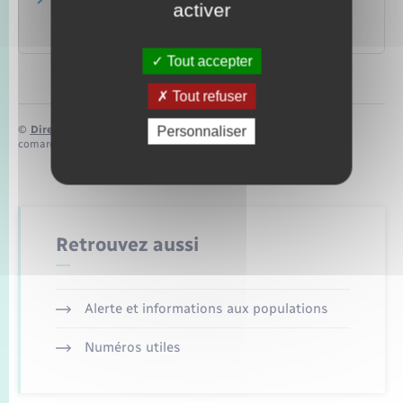
33 700 (lutte contre les spams vocaux et SMS)
activer
Association française du multimédia mobile (AFMM)
Tout accepter
Tout refuser
©
Direction de l’information légale et administrative
Personnaliser
comarquage developpé par
baseo.io
Retrouvez aussi
Alerte et informations aux populations
Numéros utiles