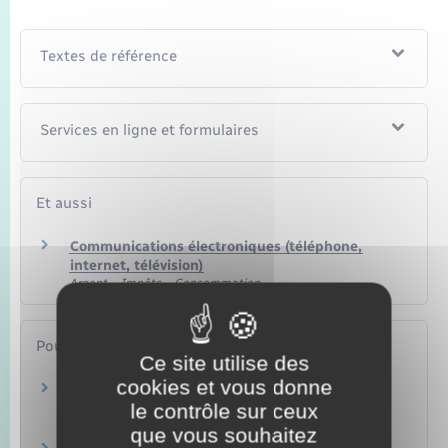
Textes de référence
Services en ligne et formulaires
Et aussi
Communications électroniques (téléphone,
internet, télévision)
Argent – Impôts – Consommation
Pour en savoir plus
Ce site utilise des
cookies et vous donne
Bloctel (liste d'opposition au démarchage
le contrôle sur ceux
téléphonique)
Ministère chargé de l'économie
que vous souhaitez