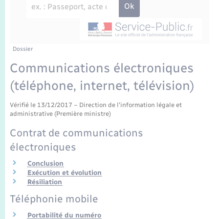
Enfants – Jeunes
Travaux - Autorisation d’occupation de l’espace
public
Transports scolaires
Mariage – PACS
Agenda
Etat-civil - Papiers - Citoyenneté
Parrainage civil
Plan interactif
Dossier
Logement - Urbanisme
Communications électroniques
Recensement
La Communauté de communes
(téléphone, internet, télévision)
Nouvel habitant
Concessions funéraires
Vérifié le 13/12/2017 – Direction de l'information légale et
Numérique
administrative (Première ministre)
Contrat de communications
Organisation d’événement
électroniques
Conclusion
Sécurité - Prévention
Exécution et évolution
Résiliation
Seniors
Téléphonie mobile
Portabilité du numéro