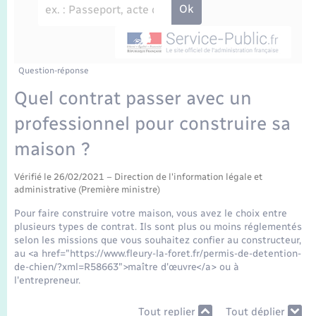
Enfants – Jeunes
Travaux - Autorisation d’occupation de l’espace
public
Transports scolaires
Mariage – PACS
Agenda
Etat-civil - Papiers - Citoyenneté
Parrainage civil
Plan interactif
Question-réponse
Logement - Urbanisme
Quel contrat passer avec un
Recensement
La Communauté de communes
professionnel pour construire sa
Nouvel habitant
maison ?
Concessions funéraires
Numérique
Vérifié le 26/02/2021 – Direction de l'information légale et
administrative (Première ministre)
Organisation d’événement
Pour faire construire votre maison, vous avez le choix entre
plusieurs types de contrat. Ils sont plus ou moins réglementés
Sécurité - Prévention
selon les missions que vous souhaitez confier au constructeur,
au <a href="https://www.fleury-la-foret.fr/permis-de-detention-
de-chien/?xml=R58663">maître d'œuvre</a> ou à
Seniors
l'entrepreneur.
Tout replier
Tout déplier