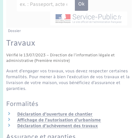
Enfants – Jeunes
Travaux - Autorisation d’occupation de l’espace
public
Transports scolaires
Mariage – PACS
Agenda
Etat-civil - Papiers - Citoyenneté
Parrainage civil
Plan interactif
Dossier
Logement - Urbanisme
Travaux
Recensement
La Communauté de communes
Nouvel habitant
Vérifié le 13/07/2023 – Direction de l'information légale et
administrative (Première ministre)
Concessions funéraires
Numérique
Avant d'engager vos travaux, vous devez respecter certaines
formalités. Pour mener à bien l'exécution de vos travaux et la
livraison de votre maison, vous bénéficiez d'assurance et
Organisation d’événement
garanties.
Formalités
Sécurité - Prévention
Déclaration d'ouverture de chantier
Affichage de l'autorisation d'urbanisme
Seniors
Déclaration d'achèvement des travaux
Assurance et garanties