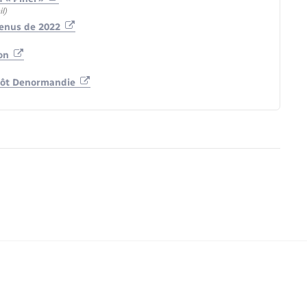
l)
venus de 2022
son
mpôt Denormandie