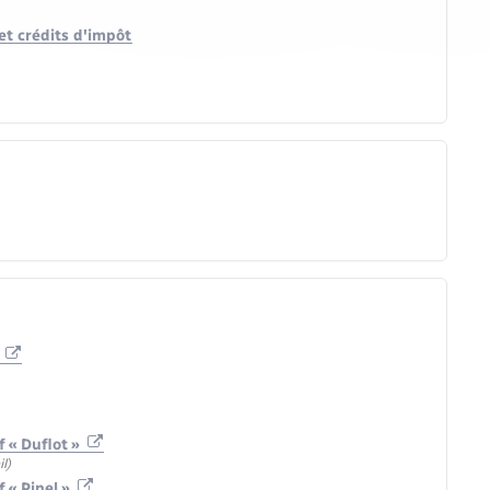
et crédits d'impôt
)
f « Duflot »
l)
 « Pinel »