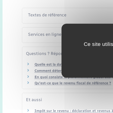
Textes de référence
Services en ligne et formulaires
Ce site util
Questions ? Réponses !
Quelle est la date limite pour faire sa déclara
Comment déterminer son domicile fiscal ?
En quoi consiste le plafonnement global des n
Qu'est-ce que le revenu fiscal de référence ?
Et aussi
Impôt sur le revenu : déclaration et revenus 