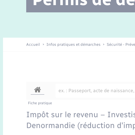
Location de 2 roues
Etat civil
Conseil municipal
Petite enfance
Travaux - Autorisation d’occupation
Enfants – Jeunes
de l’espace public
Recensement
La Communauté de communes
Accueil
Infos pratiques et démarches
Sécurité - Prév
Nouvel habitant
Sécurité - Prévention
Voirie et espace public
Fiche pratique
Impôt sur le revenu – Investi
Denormandie (réduction d'im