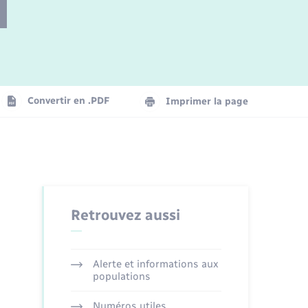
Parrainage civil
Plan interactif
Logement - Urbanisme
Convertir en .PDF
Imprimer la page
Organisation d’événement
Transports
Retrouvez aussi
Alerte et informations aux
populations
Numéros utiles