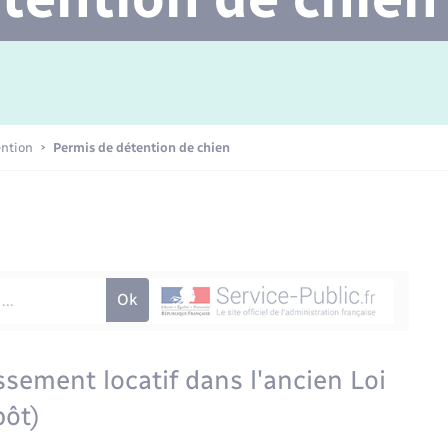
Transports scolaires
Mariage – PACS
Agenda
Etat-civil - Papiers -
Citoyenneté
Concessions funéraires
ention
Permis de détention de chien
Numérique
Seniors
ssement locatif dans l'ancien Loi
pôt)