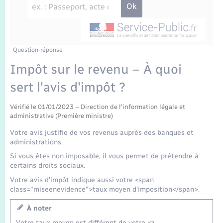
Enfants – Jeunes
Travaux - Autorisation d’occupation de l’espace
public
Transports scolaires
Mariage – PACS
Agenda
Etat-civil - Papiers - Citoyenneté
Parrainage civil
Plan interactif
Question-réponse
Logement - Urbanisme
Impôt sur le revenu – À quoi
Recensement
La Communauté de communes
sert l'avis d'impôt ?
Nouvel habitant
Concessions funéraires
Vérifié le 01/01/2023 – Direction de l'information légale et
Numérique
administrative (Première ministre)
Votre avis justifie de vos revenus auprès des banques et
Organisation d’événement
administrations.
Si vous êtes non imposable, il vous permet de prétendre à
certains droits sociaux.
Sécurité - Prévention
Votre avis d'impôt indique aussi votre <span
class="miseenevidence">taux moyen d'imposition</span>.
Seniors
À noter
Votre taux moyen est différent de votre <a