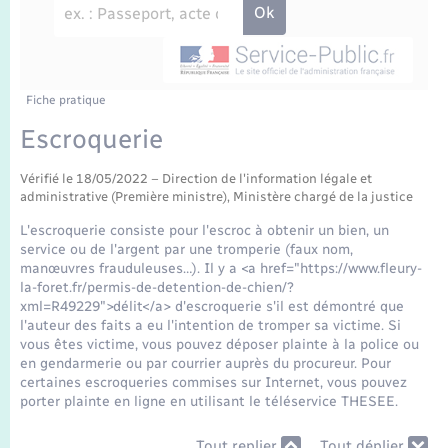
Enfants – Jeunes
Travaux - Autorisation d’occupation de l’espace
public
Transports scolaires
Mariage – PACS
Agenda
Etat-civil - Papiers - Citoyenneté
Parrainage civil
Plan interactif
Fiche pratique
Logement - Urbanisme
Escroquerie
Recensement
La Communauté de communes
Nouvel habitant
Vérifié le 18/05/2022 – Direction de l'information légale et
administrative (Première ministre), Ministère chargé de la justice
Concessions funéraires
Numérique
L'escroquerie consiste pour l'escroc à obtenir un bien, un
service ou de l'argent par une tromperie (faux nom,
manœuvres frauduleuses…). Il y a <a href="https://www.fleury-
Organisation d’événement
la-foret.fr/permis-de-detention-de-chien/?
xml=R49229">délit</a> d'escroquerie s'il est démontré que
l'auteur des faits a eu l'intention de tromper sa victime. Si
Sécurité - Prévention
vous êtes victime, vous pouvez déposer plainte à la police ou
en gendarmerie ou par courrier auprès du procureur. Pour
certaines escroqueries commises sur Internet, vous pouvez
Seniors
porter plainte en ligne en utilisant le téléservice THESEE.
Tout replier
Tout déplier