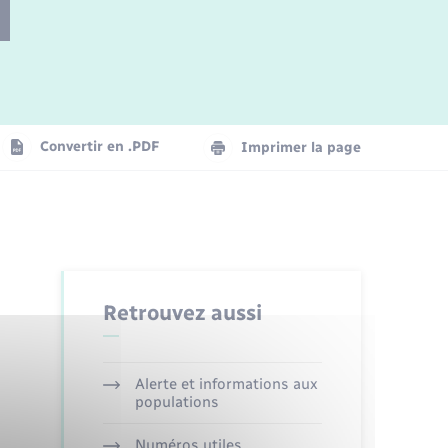
Parrainage civil
Plan interactif
Logement - Urbanisme
Convertir en .PDF
Imprimer la page
Organisation d’événement
Transports
Retrouvez aussi
Alerte et informations aux
populations
Numéros utiles