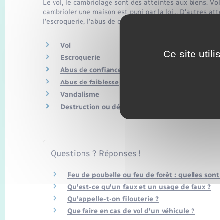
Le vol, le cambriolage sont des atteintes aux biens. Vo
cambrioler une maison est puni par la loi… D'autres att
l'escroquerie, l'abus de confiance, la destruction. L'abu
Vol
Ce site util
Escroquerie
Abus de confiance
Abus de faiblesse
Vandalisme
Destruction ou dégradation involontaire d'un b
Questions ? Réponses !
Feu de poubelle ou feu de forêt : quelles sont
Qu'est-ce qu'un faux et un usage de faux ?
Qu'appelle-t-on filouterie ?
Que faire en cas de vol d'un véhicule ?