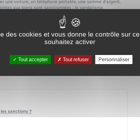
ler une voiture, un téléphone portable, une somme d'argent,
eintes aux biens sont sanctionnées : le vandalisme,
s de faiblesse est une atteinte à la personne, punie par la loi.
ise des cookies et vous donne le contrôle sur 
souhaitez activer
Tout accepter
Tout refuser
Personnaliser
ien
 les sanctions ?