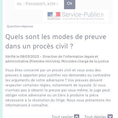
Enfants – Jeunes
Travaux - Autorisation d’occupation de l’espace
public
Transports scolaires
Mariage – PACS
Agenda
Etat-civil - Papiers - Citoyenneté
Parrainage civil
Plan interactif
Question-réponse
Logement - Urbanisme
Quels sont les modes de preuve
Recensement
La Communauté de communes
dans un procès civil ?
Nouvel habitant
Concessions funéraires
Vérifié le 08/03/2023 – Direction de l'information légale et
Numérique
administrative (Première ministre), Ministère chargé de la justice
Vous êtes concerné par un procès civil et vous avez des
Organisation d’événement
preuves à apporter pour justifier vos demandes ou contredire
les arguments de votre adversaire ? Vos preuves doivent
respecter certaines règles, notamment de loyauté. Si vous
Sécurité - Prévention
n'arrivez pas à obtenir la preuve par vous-même, le juge peut
obliger votre adversaire ou un tiers à produire la pièce
nécessaire à la résolution du litige. Nous vous présentons les
Seniors
informations à connaître.
Tout replier
Tout déplier