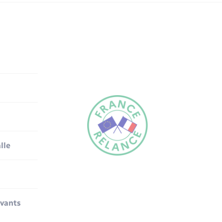
lle
ivants