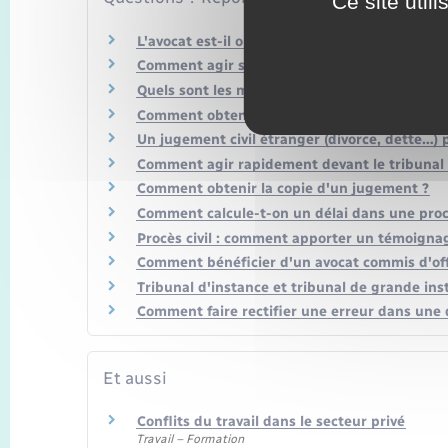
Ce site util
L'avocat est-il obligatoire dans un procès civil
Comment agir seul devant le tribunal ?
Quels sont les modes de preuve dans un procès
Comment obtenir une expertise judiciaire ?
Un jugement civil étranger (divorce, dette…) 
Comment agir rapidement devant le tribunal 
Comment obtenir la copie d'un jugement ?
Comment calcule-t-on un délai dans une procé
Procès civil : comment apporter un témoigna
Comment bénéficier d'un avocat commis d'off
Tribunal d'instance et tribunal de grande ins
Comment faire rectifier une erreur dans une dé
Et aussi
Conflits du travail dans le secteur privé
Travail – Formation