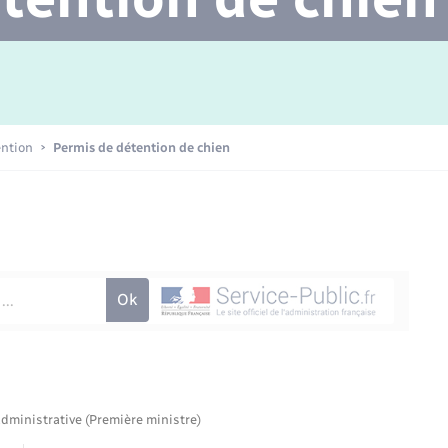
Transports scolaires
Mariage – PACS
Agenda
Etat-civil - Papiers -
Citoyenneté
Concessions funéraires
ention
Permis de détention de chien
Numérique
Seniors
administrative (Première ministre)