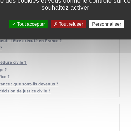
ise des cookies et vous donne le contrôle sur 
souhaitez activer
 ?
Tout accepter
Tout refuser
Personnaliser
 civil ?
peut-il être exécuté en France ?
?
dure civile ?
ge ?
ice ?
tance : que sont-ils devenus ?
cision de justice civile ?