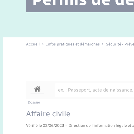
Location de 2 roues
Etat civil
Conseil municipal
Petite enfance
Travaux - Autorisation d’occupation
Enfants – Jeunes
de l’espace public
Recensement
La Communauté de communes
Accueil
Infos pratiques et démarches
Sécurité - Prév
Nouvel habitant
Sécurité - Prévention
Voirie et espace public
Dossier
Affaire civile
Vérifié le 02/06/2023 – Direction de l'information légale et 