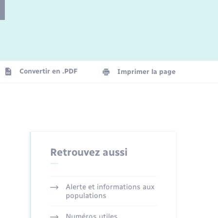
Parrainage civil
Plan interactif
Logement - Urbanisme
Convertir en .PDF
Imprimer la page
Organisation d’événement
Transports
Retrouvez aussi
Alerte et informations aux
populations
Numéros utiles