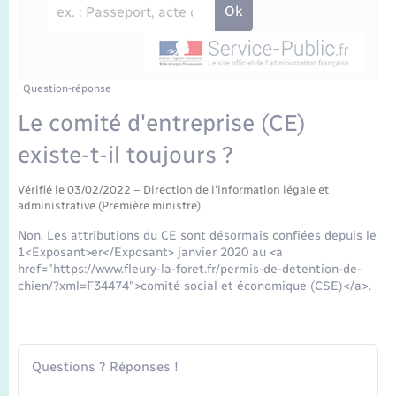
Enfants – Jeunes
Travaux - Autorisation d’occupation de l’espace
public
Transports scolaires
Mariage – PACS
Agenda
Etat-civil - Papiers - Citoyenneté
Parrainage civil
Plan interactif
Question-réponse
Logement - Urbanisme
Le comité d'entreprise (CE)
Recensement
La Communauté de communes
existe-t-il toujours ?
Nouvel habitant
Concessions funéraires
Vérifié le 03/02/2022 – Direction de l'information légale et
Numérique
administrative (Première ministre)
Non. Les attributions du CE sont désormais confiées depuis le
Organisation d’événement
1<Exposant>er</Exposant> janvier 2020 au <a
href="https://www.fleury-la-foret.fr/permis-de-detention-de-
chien/?xml=F34474">comité social et économique (CSE)</a>.
Sécurité - Prévention
Seniors
Questions ? Réponses !